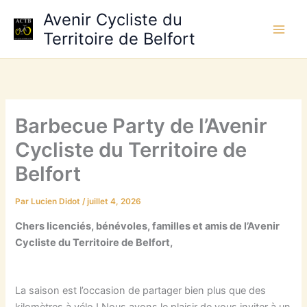
Aller
Avenir Cycliste du
au
Territoire de Belfort
contenu
Barbecue Party de l’Avenir
Cycliste du Territoire de
Belfort
Par
Lucien Didot
/
juillet 4, 2026
Chers licenciés, bénévoles, familles et amis de l’Avenir
Cycliste du Territoire de Belfort,
La saison est l’occasion de partager bien plus que des
kilomètres à vélo ! Nous avons le plaisir de vous inviter à un