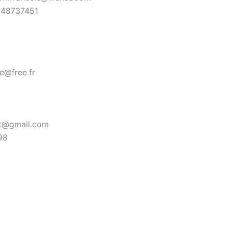
48737451
le@free.fr
ot@gmail.com
98