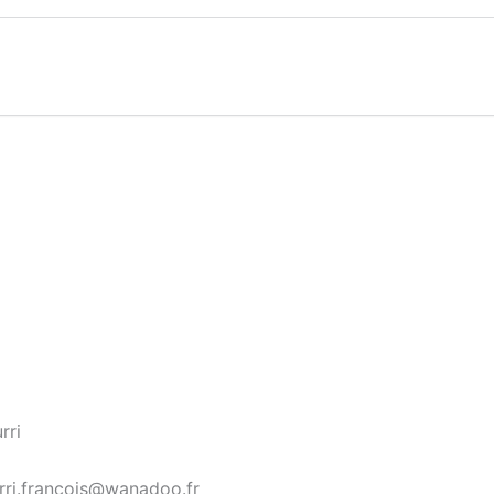
rri
rri.francois@wanadoo.fr