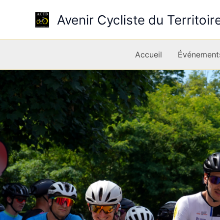
Aller
Avenir Cycliste du Territoir
au
contenu
Accueil
Événement