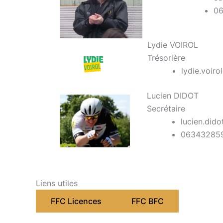
06
Lydie VOIROL
Trésorière
lydie.voiro
Lucien DIDOT
Secrétaire
lucien.did
06343285
Liens utiles
FFC Licences
FFC BFC