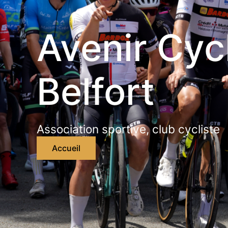
Avenir Cycl
Belfort
Association sportive, club cycliste
Accueil