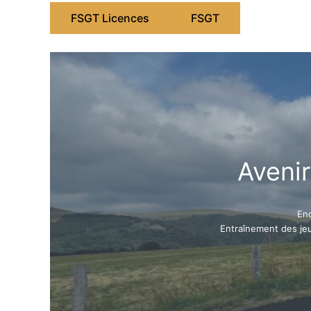
FSGT Licences
FSGT
Avenir
End
Entraînement des je